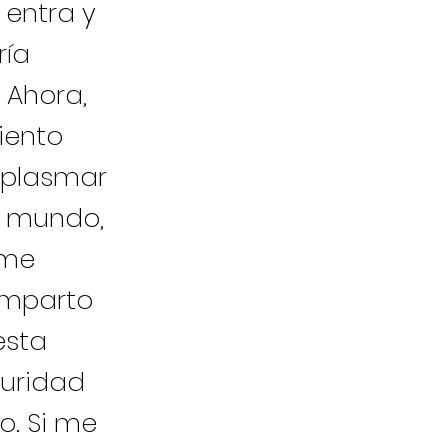
 entra y
ría
 Ahora,
iento
 plasmar
el mundo,
 me
omparto
esta
curidad
o. Si me