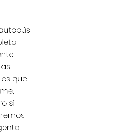
 autobús
pleta
ente
mas
 es que
rme,
o si
dremos
gente