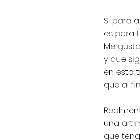
Si para a
es para ti
Me gusta
y que si
en esta 
que al fi
Realment
una arti
que teng