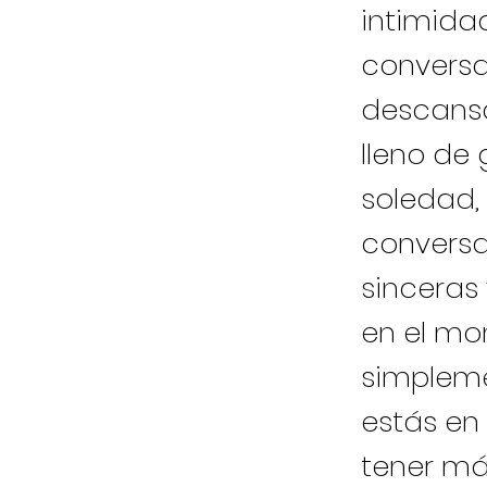
intimidad
conversa
descansa
lleno de
soledad,
conversa
sinceras
en el mo
simpleme
estás en
tener má