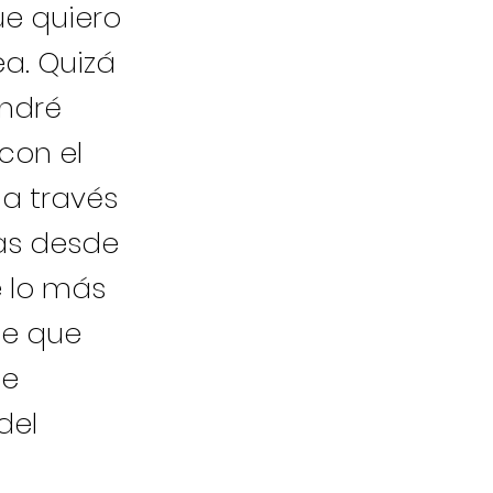
ue quiero
a. Quizá
endré
con el
 a través
das desde
e lo más
de que
ue
del