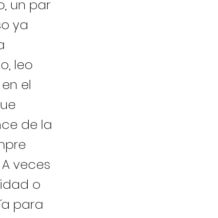
, un par
so ya
a
, leo
 en el
que
nce de la
mpre
. A veces
vidad o
ría para