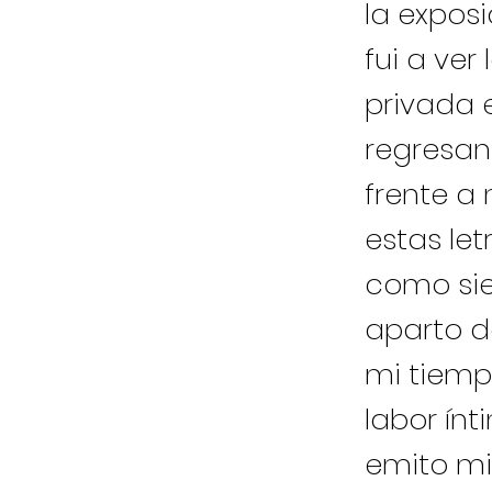
la expos
fui a ver
privada e
regresan
frente a
estas let
como sie
aparto d
mi tiemp
labor ín
emito mi