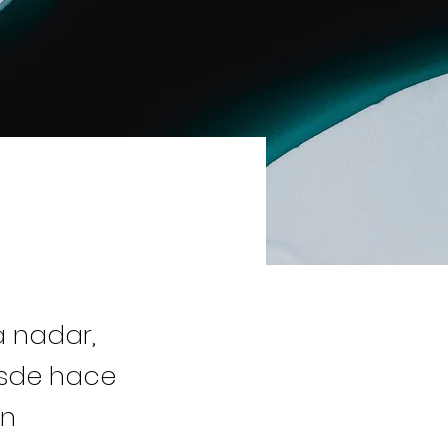
 nadar,
esde hace
un