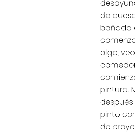
desayuno
de quesad
bañada d
comenzar
algo, veo
comedor,
comienza 
pintura.
después d
pinto co
de proyec