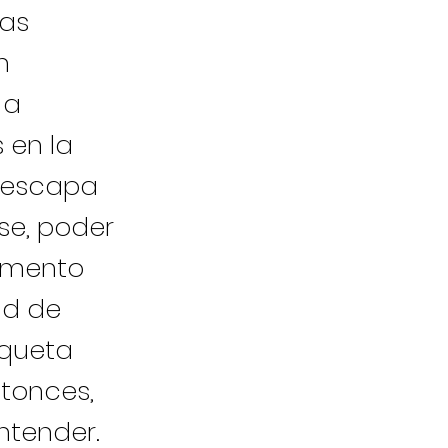
ras
n
 a
 en la
 escapa
se, poder
omento
ad de
nqueta
ntonces,
ntender.