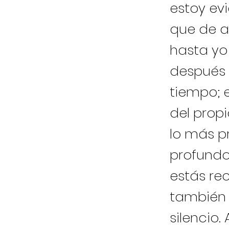
estoy ev
que de a
hasta yo
después
tiempo; 
del prop
lo más p
profundo
estás re
también 
silencio