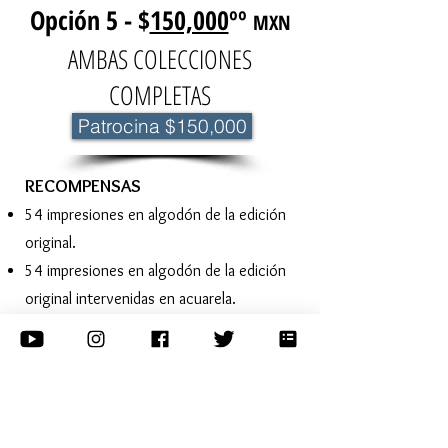
Opción 5 - $
150,000
ºº
MXN
AMBAS COLECCIONES
COMPLETAS
Patrocina $150,000
​RECOMPENSAS
54 impresiones en algodón de la edición
original.
54 impresiones en algodón de la edición
original intervenidas en acuarela.
30 loterías a color
30 loterías blanco y negro
30 mazos de postales de la primera
edición
30 carteles firmados de la primera edición